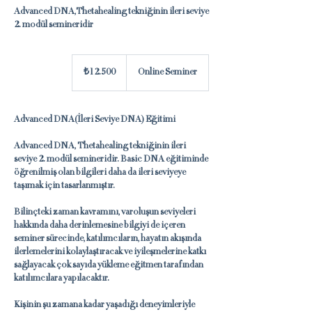
Advanced DNA,Thetahealing tekniğinin ileri seviye
2. modül semineridir
₺12.500
Türk
₺12.500
Online Seminer
lirası
Advanced DNA(İleri Seviye DNA) Eğitimi
Advanced DNA, Thetahealing tekniğinin ileri
seviye 2. modül semineridir. Basic DNA eğitiminde
öğrenilmiş olan bilgileri daha da ileri seviyeye
taşımak için tasarlanmıştır.
Bilinçteki zaman kavramını, varoluşun seviyeleri
hakkında daha derinlemesine bilgiyi de içeren
seminer sürecinde, katılımcıların, hayatın akışında
ilerlemelerini kolaylaştıracak ve iyileşmelerine katkı
sağlayacak çok sayıda yükleme eğitmen tarafından
katılımcılara yapılacaktır.
Kişinin şu zamana kadar yaşadığı deneyimleriyle