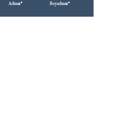
Adınız*
Soyadınız*
Email
Telefon
Gönder
Whatsapp :
+90 544 113 08 88
Instagram: @gracetouchstudio
Mail:
info@gracetouchstudio.com​​
Giz
lilik Politikası