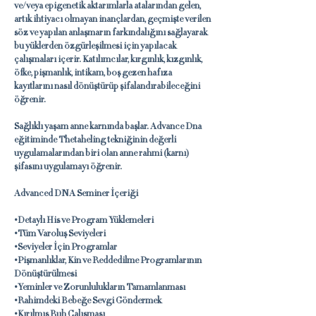
ve/veya epigenetik aktarımlarla atalarından gelen,
artık ihtiyacı olmayan inançlardan, geçmişte verilen
söz ve yapılan anlaşmarın farkındalığını sağlayarak
bu yüklerden özgürleşilmesi için yapılacak
çalışmaları içerir. Katılımcılar, kırgınlık, kızgınlık,
öfke, pişmanlık, intikam, boş gezen hafıza
kayıtlarını nasıl dönüştürüp şifalandırabileceğini
öğrenir.
Sağlıklı yaşam anne karnında başlar. Advance Dna
eğitiminde Thetaheling tekniğinin değerli
uygulamalarından biri olan anne rahmi (karnı)
şifasını uygulamayı öğrenir.
Advanced DNA Seminer İçeriği
•Detaylı His ve Program Yüklemeleri
•Tüm Varoluş Seviyeleri
•Seviyeler İçin Programlar
•Pişmanlıklar, Kin ve Reddedilme Programlarının
Dönüştürülmesi
•Yeminler ve Zorunlulukların Tamamlanması
•Rahimdeki Bebeğe Sevgi Göndermek
•Kırılmış Ruh Çalışması