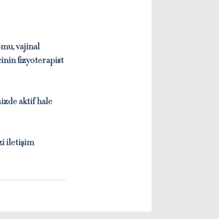
omu, vajinal
cinin fizyoterapist
zde aktif hale
i iletişim