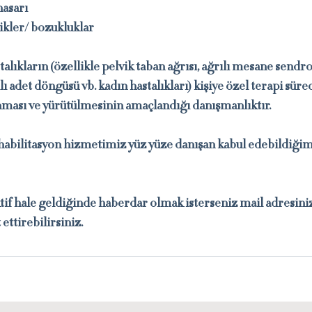
hasarı
likler/ bozukluklar
alıkların (özellikle pelvik taban ağrısı, ağrılı mesane sendr
ılı adet döngüsü vb. kadın hastalıkları) kişiye özel terapi süre
nması ve yürütülmesinin amaçlandığı danışmanlıktır.
habilitasyon hizmetimiz yüz yüze danışan kabul edebildiğimi
if hale geldiğinde haberdar olmak isterseniz mail adresiniz
ttirebilirsiniz.