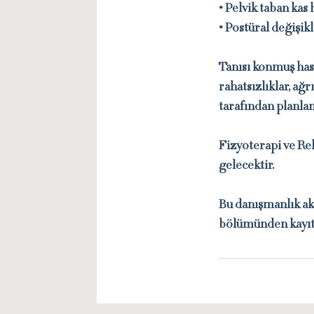
• Pelvik taban kas 
• Postüral değişik
Tanısı konmuş hast
rahatsızlıklar, ağr
tarafından planla
Fizyoterapi ve Re
gelecektir.
Bu danışmanlık akt
bölümünden kayıt e