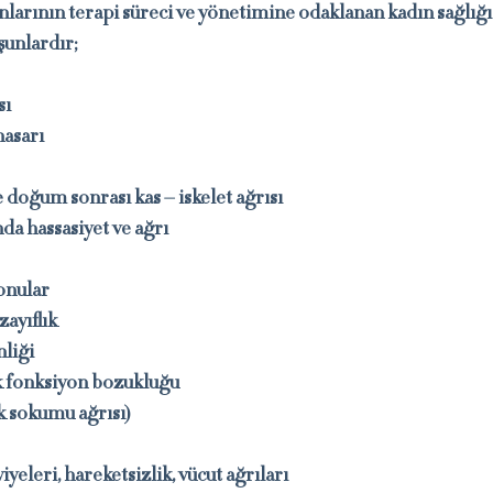
nlarının terapi süreci ve yönetimine odaklanan kadın sağlığı 
şunlardır;
sı
hasarı
 doğum sonrası kas – iskelet ağrısı
nda hassasiyet ve ağrı
konular
zayıflık
nliği
k fonksiyon bozukluğu
k sokumu ağrısı)
viyeleri, hareketsizlik, vücut ağrıları