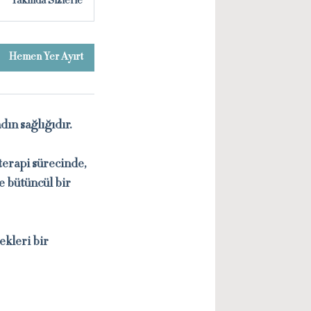
Yakında Sizlerle
Hemen Yer Ayırt
ın sağlığıdır.
terapi sürecinde,
 bütüncül bir
ekleri bir