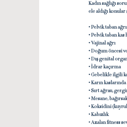
Kadın sağlığı soru
ele aldığı konular 
• Pelvik taban ağrı
• Pelvik taban kas 
• Vajinal ağrı
• Doğum öncesi ve
• Dış genital orga
• İdrar kaçırma
• Gebelikle ilgili 
• Karın kaslarında 
• Sırt ağrısı, gergi
• Mesane, bağırsa
• Koksidini (kuyru
• Kabızlık
• Azalan fitness se