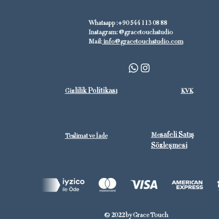
Whatsapp :+90 544 113 08 88
Instagram: @gracetouchstudio
Mail:
info@gracetouchstudio.com​​
lilik Politikası
Giz
KVK
safeli Satış
Me
Teslimat ve İade
Sözleşmesi
© 2022 by Grace Touch