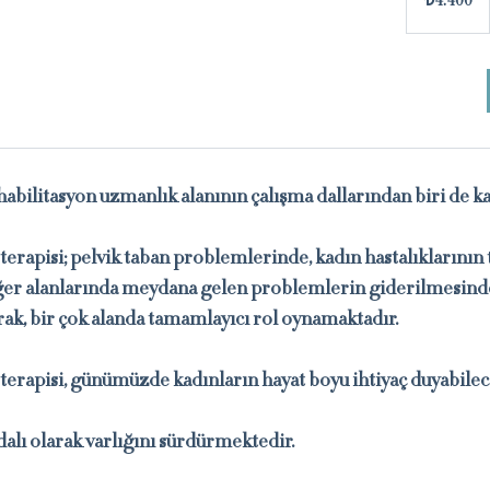
₺4.400
lirası
abilitasyon uzmanlık alanının çalışma dallarından biri de kad
oterapisi; pelvik taban problemlerinde, kadın hastalıklarının 
ğer alanlarında meydana gelen problemlerin giderilmesinde
arak, bir çok alanda tamamlayıcı rol oynamaktadır.
oterapisi, günümüzde kadınların hayat boyu ihtiyaç duyabilec
dalı olarak varlığını sürdürmektedir.